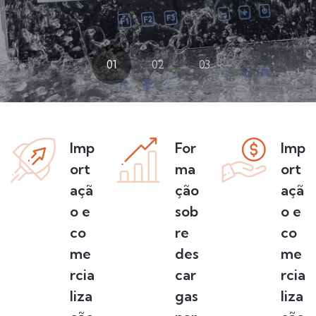
01
02
03
Imp
For
Imp
ort
ma
ort
açã
ção
açã
o e
sob
o e
co
re
co
me
des
me
rcia
car
rcia
liza
gas
liza