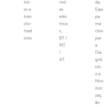
tric
red
de,
os e
es
Equi
tran
eléc
pa
sfor
trica
me
mad
s,
ntos
ores
BT /
par
.
MT
a
/
Dia
AT.
gnó
stic
o e
Mon
itori
zaç
ão