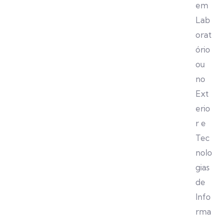
em
Lab
orat
ório
ou
no
Ext
erio
r e
Tec
nolo
gias
de
Info
rma