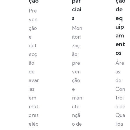
ção
par
ção
ciai
de
Pre
s
eq
ven
uip
ção
Mon
am
e
itori
ent
det
zaç
os
ecç
ão,
ão
pre
Áre
de
ven
as
avar
ção
de
ias
e
Con
em
man
trol
mot
ute
o de
ores
nçã
Qua
eléc
o de
lida