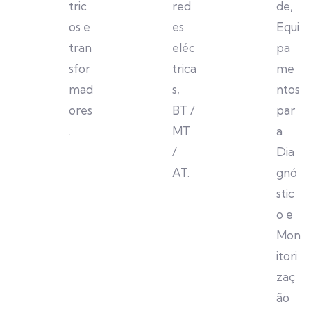
tric
red
de,
os e
es
Equi
tran
eléc
pa
sfor
trica
me
mad
s,
ntos
ores
BT /
par
.
MT
a
/
Dia
AT.
gnó
stic
o e
Mon
itori
zaç
ão