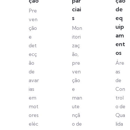
ção
par
ção
ciai
de
Pre
s
eq
ven
uip
ção
Mon
am
e
itori
ent
det
zaç
os
ecç
ão,
ão
pre
Áre
de
ven
as
avar
ção
de
ias
e
Con
em
man
trol
mot
ute
o de
ores
nçã
Qua
eléc
o de
lida