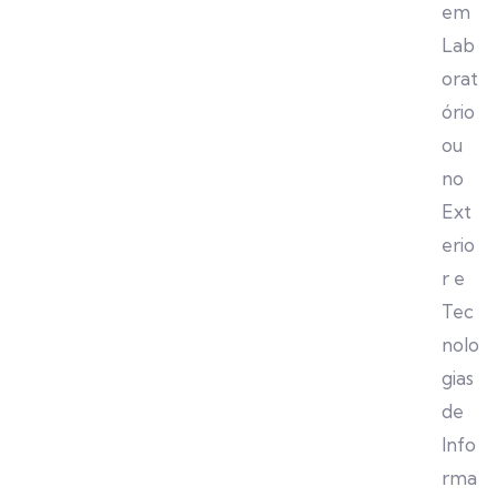
em
Lab
orat
ório
ou
no
Ext
erio
r e
Tec
nolo
gias
de
Info
rma