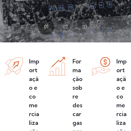
01
02
03
Imp
For
Imp
ort
ma
ort
açã
ção
açã
o e
sob
o e
co
re
co
me
des
me
rcia
car
rcia
liza
gas
liza