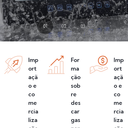
01
02
03
Imp
For
Imp
ort
ma
ort
açã
ção
açã
o e
sob
o e
co
re
co
me
des
me
rcia
car
rcia
liza
gas
liza