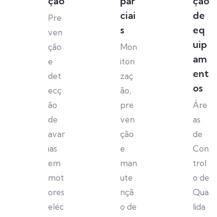
ção
par
ção
ciai
de
Pre
s
eq
ven
uip
ção
Mon
am
e
itori
ent
det
zaç
os
ecç
ão,
ão
pre
Áre
de
ven
as
avar
ção
de
ias
e
Con
em
man
trol
mot
ute
o de
ores
nçã
Qua
eléc
o de
lida