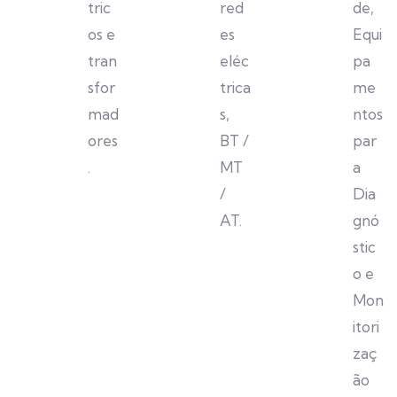
tric
red
de,
os e
es
Equi
tran
eléc
pa
sfor
trica
me
mad
s,
ntos
ores
BT /
par
.
MT
a
/
Dia
AT.
gnó
stic
o e
Mon
itori
zaç
ão