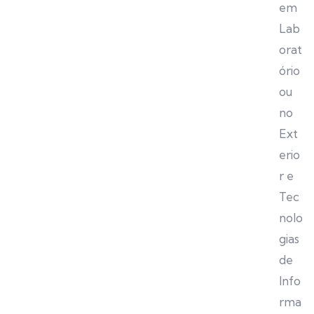
em
Lab
orat
ório
ou
no
Ext
erio
r e
Tec
nolo
gias
de
Info
rma