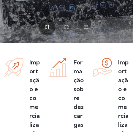
01
02
03
Imp
For
Imp
ort
ma
ort
açã
ção
açã
o e
sob
o e
co
re
co
me
des
me
rcia
car
rcia
liza
gas
liza