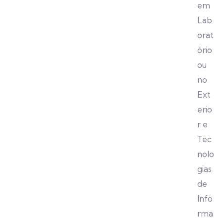
em
Lab
orat
ório
ou
no
Ext
erio
r e
Tec
nolo
gias
de
Info
rma