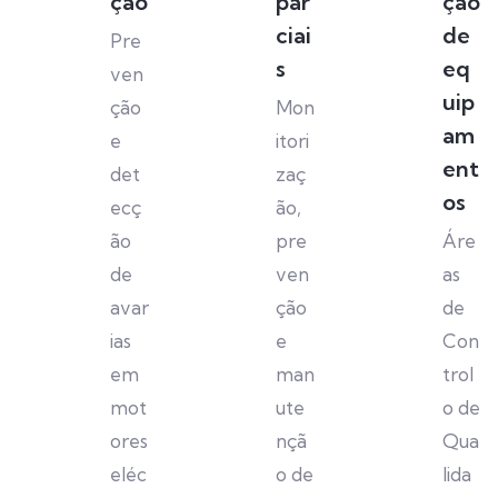
ção
par
ção
ciai
de
Pre
s
eq
ven
uip
ção
Mon
am
e
itori
ent
det
zaç
os
ecç
ão,
ão
pre
Áre
de
ven
as
avar
ção
de
ias
e
Con
em
man
trol
mot
ute
o de
ores
nçã
Qua
eléc
o de
lida