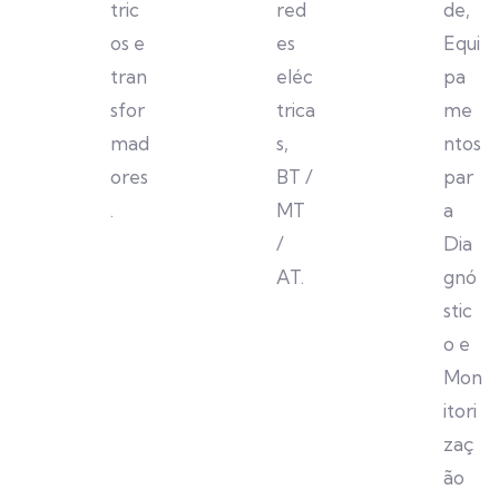
tric
red
de,
os e
es
Equi
tran
eléc
pa
sfor
trica
me
mad
s,
ntos
ores
BT /
par
.
MT
a
/
Dia
AT.
gnó
stic
o e
Mon
itori
zaç
ão