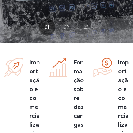
01
02
03
Imp
For
Imp
ort
ma
ort
açã
ção
açã
o e
sob
o e
co
re
co
me
des
me
rcia
car
rcia
liza
gas
liza