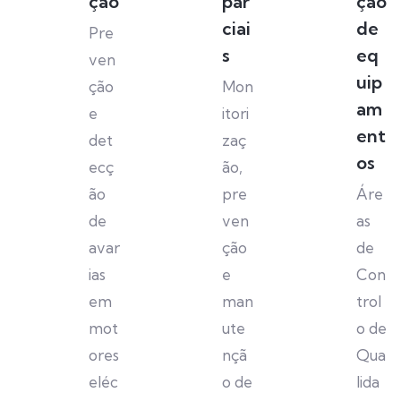
ção
par
ção
ciai
de
Pre
s
eq
ven
uip
ção
Mon
am
e
itori
ent
det
zaç
os
ecç
ão,
ão
pre
Áre
de
ven
as
avar
ção
de
ias
e
Con
em
man
trol
mot
ute
o de
ores
nçã
Qua
eléc
o de
lida