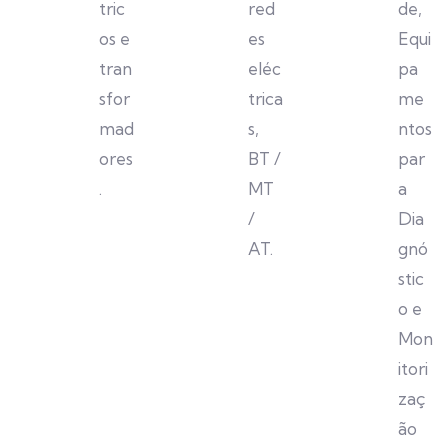
tric
red
de,
os e
es
Equi
tran
eléc
pa
sfor
trica
me
mad
s,
ntos
ores
BT /
par
.
MT
a
/
Dia
AT.
gnó
stic
o e
Mon
itori
zaç
ão