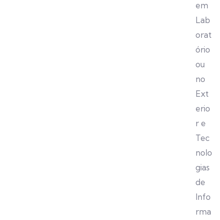
em
Lab
orat
ório
ou
no
Ext
erio
r e
Tec
nolo
gias
de
Info
rma