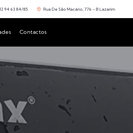
12 94 63 84/85
Rua De São Macário, 776 – B Lazarim
ades
Contactos