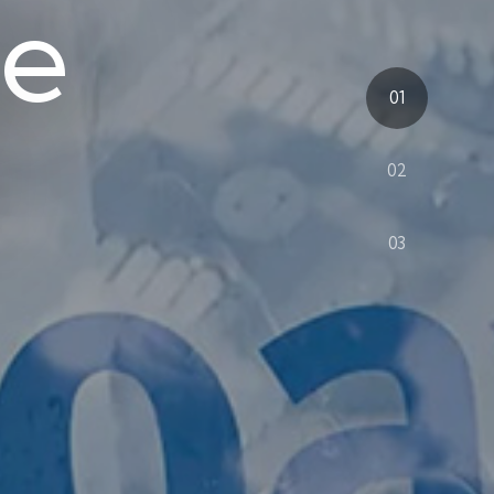
de
01
02
03