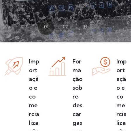
01
02
03
Imp
For
Imp
ort
ma
ort
açã
ção
açã
o e
sob
o e
co
re
co
me
des
me
rcia
car
rcia
liza
gas
liza