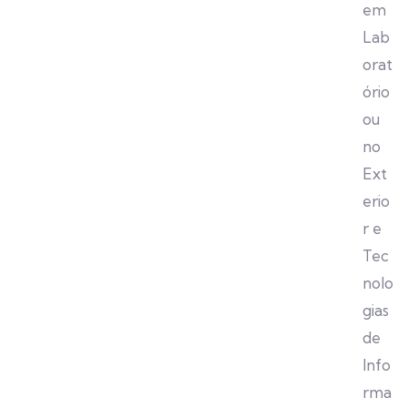
em
Lab
orat
ório
ou
no
Ext
erio
r e
Tec
nolo
gias
de
Info
rma