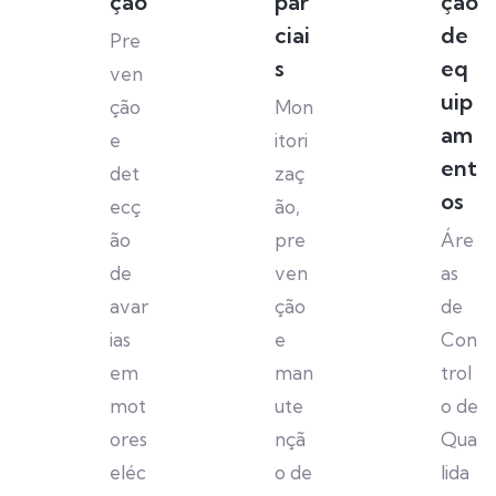
ção
par
ção
ciai
de
Pre
s
eq
ven
uip
ção
Mon
am
e
itori
ent
det
zaç
os
ecç
ão,
ão
pre
Áre
de
ven
as
avar
ção
de
ias
e
Con
em
man
trol
mot
ute
o de
ores
nçã
Qua
eléc
o de
lida