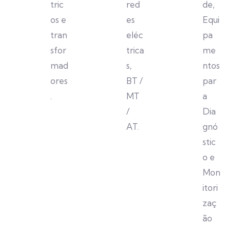
tric
red
de,
os e
es
Equi
tran
eléc
pa
sfor
trica
me
mad
s,
ntos
ores
BT /
par
.
MT
a
/
Dia
AT.
gnó
stic
o e
Mon
itori
zaç
ão