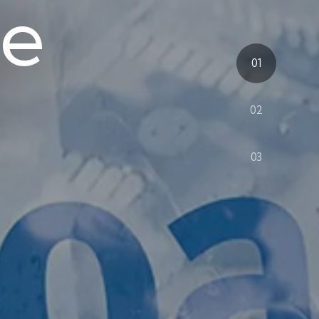
de
01
02
03