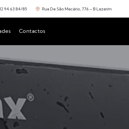
12 94 63 84/85
Rua De São Macário, 776 – B Lazarim
ades
Contactos