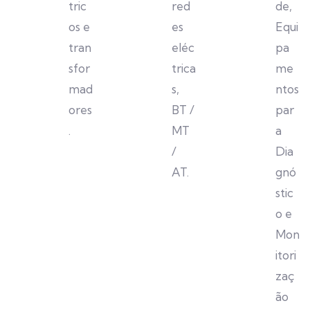
tric
red
de,
os e
es
Equi
tran
eléc
pa
sfor
trica
me
mad
s,
ntos
ores
BT /
par
.
MT
a
/
Dia
AT.
gnó
stic
o e
Mon
itori
zaç
ão