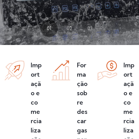
01
02
03
Imp
For
Imp
ort
ma
ort
açã
ção
açã
o e
sob
o e
co
re
co
me
des
me
rcia
car
rcia
liza
gas
liza