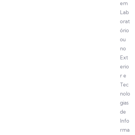
em
Lab
orat
ório
ou
no
Ext
erio
r e
Tec
nolo
gias
de
Info
rma