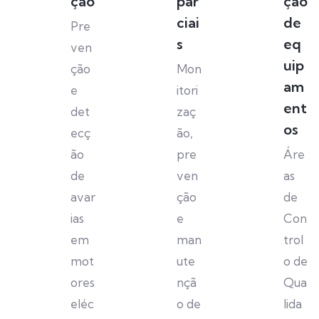
ção
par
ção
ciai
de
Pre
s
eq
ven
uip
ção
Mon
am
e
itori
ent
det
zaç
os
ecç
ão,
ão
pre
Áre
de
ven
as
avar
ção
de
ias
e
Con
em
man
trol
mot
ute
o de
ores
nçã
Qua
eléc
o de
lida