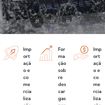
01
02
03
Imp
For
Imp
ort
ma
ort
açã
ção
açã
o e
sob
o e
co
re
co
me
des
me
rcia
car
rcia
liza
gas
liza