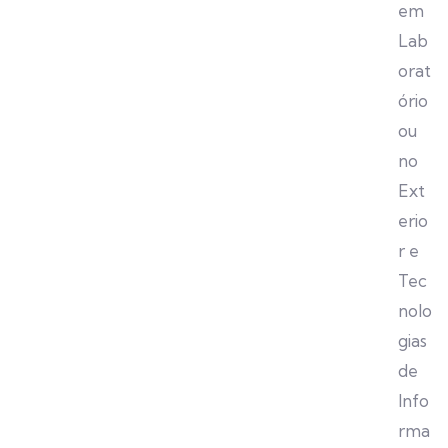
em
Lab
orat
ório
ou
no
Ext
erio
r e
Tec
nolo
gias
de
Info
rma