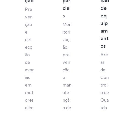
ção
par
ção
ciai
de
Pre
s
eq
ven
uip
ção
Mon
am
e
itori
ent
det
zaç
os
ecç
ão,
ão
pre
Áre
de
ven
as
avar
ção
de
ias
e
Con
em
man
trol
mot
ute
o de
ores
nçã
Qua
eléc
o de
lida