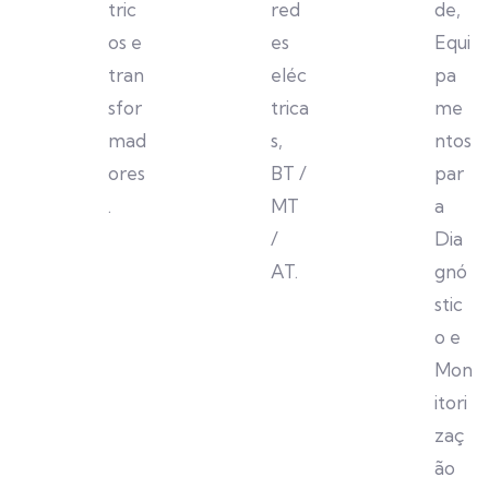
tric
red
de,
os e
es
Equi
tran
eléc
pa
sfor
trica
me
mad
s,
ntos
ores
BT /
par
.
MT
a
/
Dia
AT.
gnó
stic
o e
Mon
itori
zaç
ão