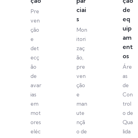
ção
par
ção
ciai
de
Pre
s
eq
ven
uip
ção
Mon
am
e
itori
ent
det
zaç
os
ecç
ão,
ão
pre
Áre
de
ven
as
avar
ção
de
ias
e
Con
em
man
trol
mot
ute
o de
ores
nçã
Qua
eléc
o de
lida