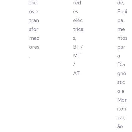
tric
red
de,
os e
es
Equi
tran
eléc
pa
sfor
trica
me
mad
s,
ntos
ores
BT /
par
.
MT
a
/
Dia
AT.
gnó
stic
o e
Mon
itori
zaç
ão