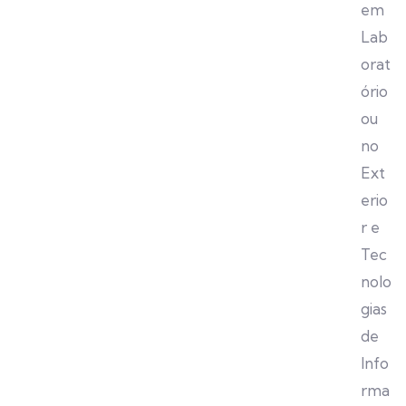
em
Lab
orat
ório
ou
no
Ext
erio
r e
Tec
nolo
gias
de
Info
rma