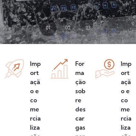
01
02
03
Imp
For
Imp
ort
ma
ort
açã
ção
açã
o e
sob
o e
co
re
co
me
des
me
rcia
car
rcia
liza
gas
liza